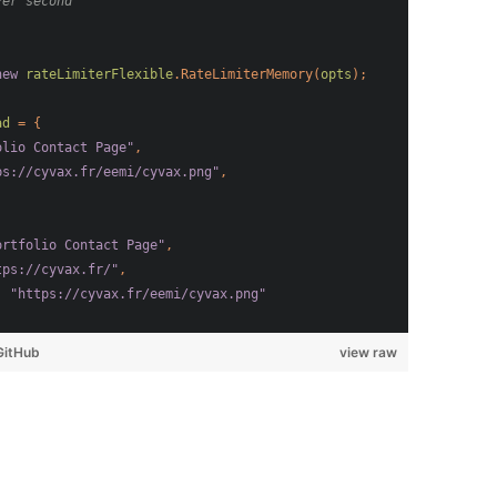
Per second
new
rateLimiterFlexible
.
RateLimiterMemory
(
opts
)
;
ad
=
{
olio Contact Page"
,
ps://cyvax.fr/eemi/cyvax.png"
,
ortfolio Contact Page"
,
tps://cyvax.fr/"
,
: 
"https://cyvax.fr/eemi/cyvax.png"
GitHub
view raw
tps://cyvax.fr/eemi/cyvax.png"
/ 256 char
 
""
,
// 2048 char
57
,
"
,