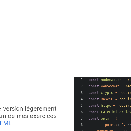
const
nodemailer
=
r
const
WebSocket
=
re
const
crypto
=
requi
const
Base58
=
requi
const
https
=
requir
ne version légèrement
const
rateLimiterFle
r un de mes exercices
const
opts
=
{
EMI
.
points
: 
2
,
/