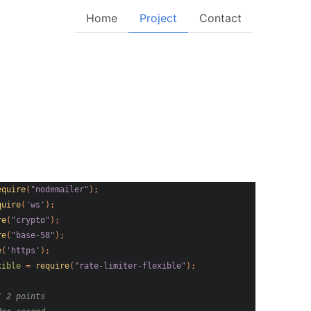
Home
Project
Contact
equire
(
"nodemailer"
)
;
quire
(
'ws'
)
;
re
(
"crypto"
)
;
re
(
"base-58"
)
;
e
(
'https'
)
;
xible
=
require
(
"rate-limiter-flexible"
)
;
/ 2 points